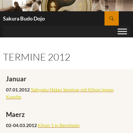
Zum
Inhalt
Suchen
springen
Sakura Budo Dojo
TERMINE 2012
Januar
07.01.2012
Taikyoku Nidan Seminar mit Kihon Ippon
Kumite
Maerz
02-04.03.2012
Kihon 1 in Bensheim